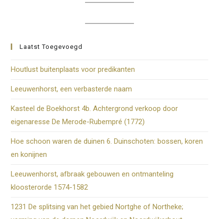
om
het
zoe
te
Laatst Toegevoegd
slui
Houtlust buitenplaats voor predikanten
Leeuwenhorst, een verbasterde naam
Kasteel de Boekhorst 4b. Achtergrond verkoop door
eigenaresse De Merode-Rubempré (1772)
Hoe schoon waren de duinen 6. Duinschoten: bossen, koren
en konijnen
Leeuwenhorst, afbraak gebouwen en ontmanteling
kloosterorde 1574-1582
1231 De splitsing van het gebied Nortghe of Northeke;