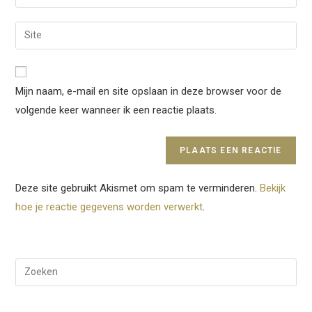
je
gebruikersnaam
e-
Voer
in
mail
je
om
in
site
te
om
URL
reageren
Mijn naam, e-mail en site opslaan in deze browser voor de
te
in
kunnen
volgende keer wanneer ik een reactie plaats.
(optioneel)
reageren
Deze site gebruikt Akismet om spam te verminderen.
Bekijk
hoe je reactie gegevens worden verwerkt
.
Dru
op
Esc