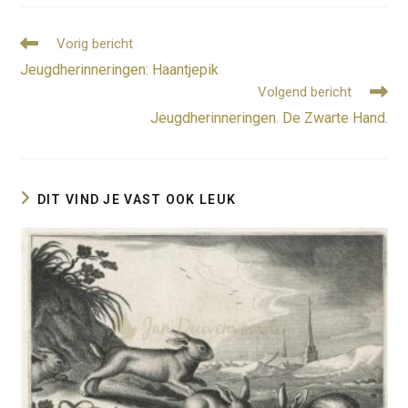
Lees
Vorig bericht
meer
Jeugdherinneringen: Haantjepik
artikelen
Volgend bericht
Jeugdherinneringen. De Zwarte Hand.
DIT VIND JE VAST OOK LEUK