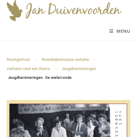
Ga
naar
inhoud
MENU
>
>
Noortigerhout
Noordwijkerhoutse verhalen
>
>
Verhalen rond een thema
Jeugdherinneringen
Jeugdherinneringen. De wielerronde