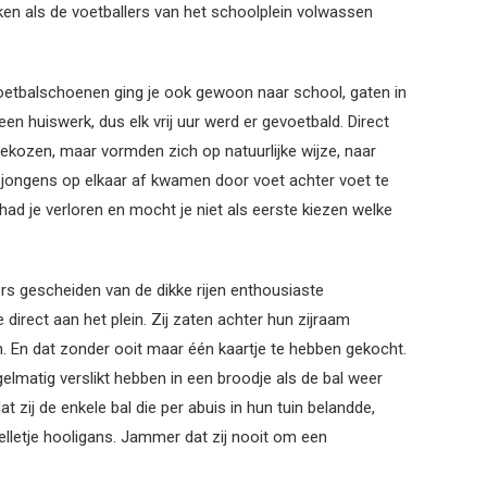
ken als de voetballers van het schoolplein volwassen
e voetbalschoenen ging je ook gewoon naar school, gaten in
n huiswerk, dus elk vrij uur werd er gevoetbald. Direct
ekozen, maar vormden zich op natuurlijke wijze, naar
e jongens op elkaar af kwamen door voet achter voet te
had je verloren en mocht je niet als eerste kiezen welke
rs gescheiden van de dikke rijen enthousiaste
direct aan het plein. Zij zaten achter hun zijraam
. En dat zonder ooit maar één kaartje te hebben gekocht.
elmatig verslikt hebben in een broodje als de bal weer
t zij de enkele bal die per abuis in hun tuin belandde,
elletje hooligans. Jammer dat zij nooit om een