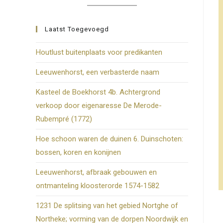
zoekpanee
te
Laatst Toegevoegd
sluiten.
Houtlust buitenplaats voor predikanten
Leeuwenhorst, een verbasterde naam
Kasteel de Boekhorst 4b. Achtergrond
verkoop door eigenaresse De Merode-
Rubempré (1772)
Hoe schoon waren de duinen 6. Duinschoten:
bossen, koren en konijnen
Leeuwenhorst, afbraak gebouwen en
ontmanteling kloosterorde 1574-1582
1231 De splitsing van het gebied Nortghe of
Northeke; vorming van de dorpen Noordwijk en