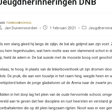
Jeugdherinneringen DNB
AGS
:
TUINBOUWSCHOOL
ericht
Bericht
Berichtcategorie:
Jan Duivenvoorden
1 februari 2021
Jeugdherinne
uteur:
gepubliceerd
op:
ls een slang gleed hij langs de zijlijn, de bal als gelijmd aan zijn v
ou hem tegenhouden, wat hem restte was een vlammend schot in de l
p, hield de adem in. De bal suisde met de mooiste boog ooit geschote
elaas, te hoog. In plaats van de linkerbovenhoek uit zijn dromen vloo
dole. De pruik, die aan een touwtje in het raam hing, wiegde heen en 
erbijsterd keken de jonge gladiatoren uit de Arena naar de zwarte pruik
idden in het dorp lag het plein van de oude hervormde school, omgev
ereld aan te geven dat hier discipline en rust heersten en verstand 
oetbaltalenten die op dit plein langzaam rijpten. Nooit was er een gen