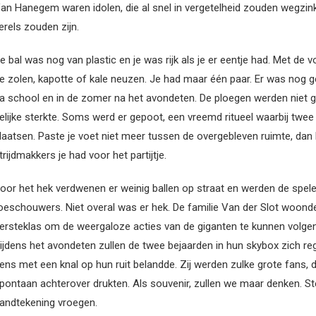
an Hanegem waren idolen, die al snel in vergetelheid zouden wegzin
erels zouden zijn.
e bal was nog van plastic en je was rijk als je er eentje had. Met d
e zolen, kapotte of kale neuzen. Je had maar één paar. Er was nog gee
a school en in de zomer na het avondeten. De ploegen werden niet g
elijke sterkte. Soms werd er gepoot, een vreemd ritueel waarbij twe
laatsen. Paste je voet niet meer tussen de overgebleven ruimte, dan 
trijdmakkers je had voor het partijtje.
oor het hek verdwenen er weinig ballen op straat en werden de spele
oeschouwers. Niet overal was er hek. De familie Van der Slot woonde 
ersteklas om de weergaloze acties van de giganten te kunnen volgen
ijdens het avondeten zullen de twee bejaarden in hun skybox zich reg
ens met een knal op hun ruit belandde. Zij werden zulke grote fans, da
pontaan achterover drukten. Als souvenir, zullen we maar denken. St
andtekening vroegen.