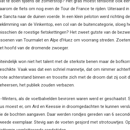
at te doen tijdens de zomerstop? Het gras moest tenslotte ook een 
aarom de fiets om nog even de Tour de France te rijden. Uiteraard in
e Sancta naar de duinen voerde. In een klein peloton werd richting d
eklimming van de Vinkentop, een col van de buitencategorie, sloeg het
isschien de roestige fietskettingen? Het zweet gutste van de bezwet
isoenen van Tourmalet en Alpe d’Huez om voorrang streden. Zoeteme
et hoofd van de dromende zwoeger.
iteindelijk won niet het talent met de sterkste benen maar de bofkont 
eschikte. Vaak was dat een schriel mannetje, dat om nimmer achte
rote achterstand binnen en troostte zich met de droom dat zij ooit 
eheersen, het publiek zouden verbazen.
s-Winters, als de voetbalvelden bevroren waren werd er geschaatst. So
us moest er, om Ard en Keessie in droomgedachten te kunnen versla
ie de bochten aangaven. Daar werden rondjes gereden van 6 seconden
weede exemplaar. Stevig aan de voeten gesjord met strotouwtjes. Op