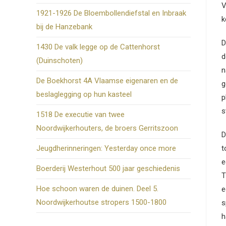
V
1921-1926 De Bloembollendiefstal en Inbraak
k
bij de Hanzebank
D
1430 De valk legge op de Cattenhorst
d
(Duinschoten)
n
De Boekhorst 4A Vlaamse eigenaren en de
g
beslaglegging op hun kasteel
p
s
1518 De executie van twee
Noordwijkerhouters, de broers Gerritszoon
D
t
Jeugdherinneringen: Yesterday once more
e
Boerderij Westerhout 500 jaar geschiedenis
T
Hoe schoon waren de duinen. Deel 5.
e
Noordwijkerhoutse stropers 1500-1800
s
h