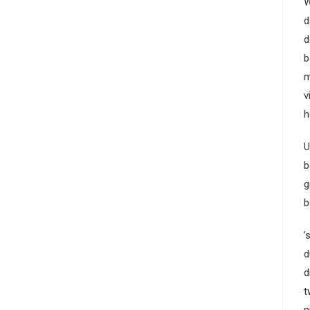
W
d
d
b
m
v
h
U
b
g
b
’
d
d
t