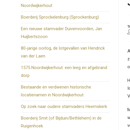
Noordwijkerhout
Boerderij Sprockelenburg (Sprockenburg)
T
Een nieuwe stamvader Duivenvoorden, Jan
B
Huijbertszoon
a
80-jarige oorlog, de lotgevallen van Hendrick
A
van der Laen
z
o
1575 Noordwijkerhout: een leeg en afgebrand
dorp
H
Bestaande en verdwenen historische
I
locatienamen in Noordwijkerhout
V
Op zoek naar oudere stamvaders Heemskerk
M
w
Boerderij Smit (of Bijduin/Bethlehem) in de
v
Ruigenhoek