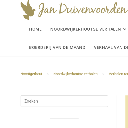
Ga
naar
inhoud
HOME
NOORDWIJKERHOUTSE VERHALEN
BOERDERIJ VAN DE MAAND
VERHAAL VAN 
>
>
Noortigerhout
Noordwijkerhoutse verhalen
Verhalen r
Druk
op
Escape
om
het