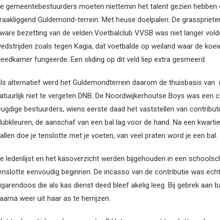
e gemeentebestuurders moeten niettemin het talent gezien hebben e
raakliggend Guldemond-terrein. Met heuse doelpalen. De grasspriete
ware bezetting van de velden.Voetbalclub VVSB was niet langer vold
edstrijden zoals tegen Kagia, dat voetbalde op weiland waar de koeie
leedkamer fungeerde. Een sliding op dit veld liep extra gesmeerd.
ls alternatief werd het Guldemondterrein daarom de thuisbasis van
atuurlijk niet te vergeten DNB. De Noordwijkerhoutse Boys was een c
eugdige bestuurders, wiens eerste daad het vaststellen van contribut
lubkleuren, de aanschaf van een bal lag voor de hand. Na een kwarti
allen doe je tenslotte met je voeten, van veel praten word je een bal.
e ledenlijst en het kasoverzicht werden bijgehouden in een schoolsc
enslotte eenvoudig beginnen. De incasso van de contributie was echt
igarendoos die als kas dienst deed bleef akelig leeg. Bij gebrek aan
aarna weer uit haar as te herrijzen.