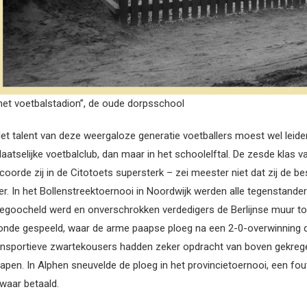
het voetbalstadion”, de oude dorpsschool
et talent van deze weergaloze generatie voetballers moest wel leiden
laatselijke voetbalclub, dan maar in het schoolelftal. De zesde klas v
coorde zij in de Citotoets supersterk – zei meester niet dat zij de 
er. In het Bollenstreektoernooi in Noordwijk werden alle tegenstand
egoocheld werd en onverschrokken verdedigers de Berlijnse muur tot
onde gespeeld, waar de arme paapse ploeg na een 2-0-overwinning d
nsportieve zwartekousers hadden zeker opdracht van boven gekregen, 
apen. In Alphen sneuvelde de ploeg in het provincietoernooi, een f
waar betaald.