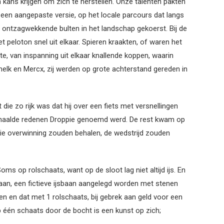
kans krijgen om zich te herstellen. Onze talenten pakten
 een aangepaste versie, op het locale parcours dat langs
e ontzagwekkende bulten in het landschap gekoerst. Bij de
 peloton snel uit elkaar. Spieren kraakten, of waren het
e, van inspanning uit elkaar knallende koppen, waarin
lk en Mercx, zij werden op grote achterstand gereden in
die zo rijk was dat hij over een fiets met versnellingen
rhaalde redenen Droppie genoemd werd. De rest kwam op
die overwinning zouden behalen, de wedstrijd zouden
ms op rolschaats, want op de sloot lag niet altijd ijs. En
an, een fictieve ijsbaan aangelegd worden met stenen
 en dat met 1 rolschaats, bij gebrek aan geld voor een
 één schaats door de bocht is een kunst op zich;