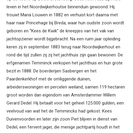
leven in het Noordwijkerhoutse binnenduin gewoond. Hij
trouwt Maria Louwen in 1882 en verhuist kort daarna met
haar naar Princehage bij Breda, waar hun oudste zoon wordt
geboren en “Kees de Kwik” de kneepjes van het vak van
jachtopziener wordt bijgebracht. Na een ruim jaar opleiding
keren zij in september 1883 terug naar Noordwijkerhout en
rond die tijd zullen zij zij het jachthuis zijn gaan bewonen. De
erfgenamen Temminck verkopen het jachthuis en hun grote
bezit in 1888. De boerderijen Sasbergen en het
Paardenkerkhof met de omliggende duinen,
arbeiderswoningen en percelen weiland, samen 119 hectaren
groot worden dan eigendom van Amsterdammer Willem
Gerard Dedel. Hij betaalt voor het geheel 125.000 gulden, een
veelvoud van wat het de Temmincks had gekost. Kees
Duivenvoorden en later zijn zoon Piet blijven in dienst van
Dedel, een fervent jager, die menige jachtpartij houdt in het