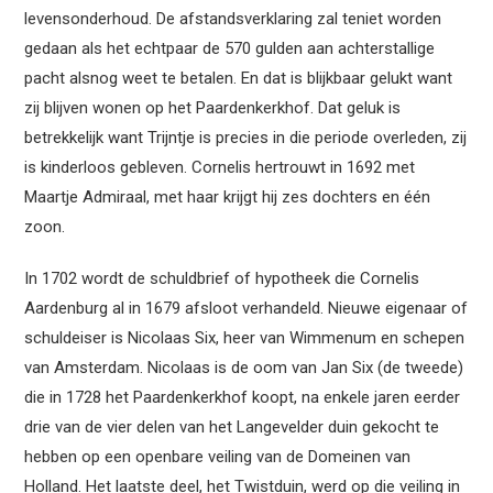
levensonderhoud. De afstandsverklaring zal teniet worden
gedaan als het echtpaar de 570 gulden aan achterstallige
pacht alsnog weet te betalen. En dat is blijkbaar gelukt want
zij blijven wonen op het Paardenkerkhof. Dat geluk is
betrekkelijk want Trijntje is precies in die periode overleden, zij
is kinderloos gebleven. Cornelis hertrouwt in 1692 met
Maartje Admiraal, met haar krijgt hij zes dochters en één
zoon.
In 1702 wordt de schuldbrief of hypotheek die Cornelis
Aardenburg al in 1679 afsloot verhandeld. Nieuwe eigenaar of
schuldeiser is Nicolaas Six, heer van Wimmenum en schepen
van Amsterdam. Nicolaas is de oom van Jan Six (de tweede)
die in 1728 het Paardenkerkhof koopt, na enkele jaren eerder
drie van de vier delen van het Langevelder duin gekocht te
hebben op een openbare veiling van de Domeinen van
Holland. Het laatste deel, het Twistduin, werd op die veiling in