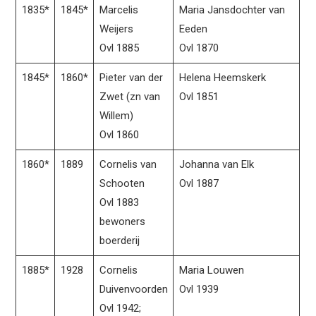
1835*
1845*
Marcelis
Maria Jansdochter van
Weijers
Eeden
Ovl 1885
Ovl 1870
1845*
1860*
Pieter van der
Helena Heemskerk
Zwet (zn van
Ovl 1851
Willem)
Ovl 1860
1860*
1889
Cornelis van
Johanna van Elk
Schooten
Ovl 1887
Ovl 1883
bewoners
boerderij
1885*
1928
Cornelis
Maria Louwen
Duivenvoorden
Ovl 1939
Ovl 1942;