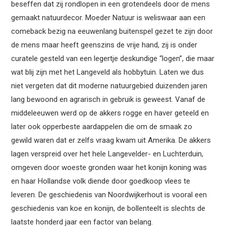
beseffen dat zij rondlopen in een grotendeels door de mens
gemaakt natuurdecor. Moeder Natuur is weliswaar aan een
comeback bezig na eeuwenlang buitenspel gezet te zijn door
de mens maar heeft geenszins de vrije hand, zij is onder
curatele gesteld van een legertje deskundige “logen”, die maar
wat blij zijn met het Langeveld als hobbytuin. Laten we dus
niet vergeten dat dit moderne natuurgebied duizenden jaren
lang bewoond en agrarisch in gebruik is geweest. Vanaf de
middeleeuwen werd op de akkers rogge en haver geteeld en
later ook opperbeste aardappelen die om de smaak zo
gewild waren dat er zelfs vraag kwam uit Amerika. De akkers
lagen verspreid over het hele Langevelder- en Luchterduin,
omgeven door woeste gronden waar het konijn koning was
en haar Hollandse volk diende door goedkoop vlees te
leveren. De geschiedenis van Noordwijkerhout is vooral een
geschiedenis van koe en konijn, de bollenteelt is slechts de
laatste honderd jaar een factor van belang.