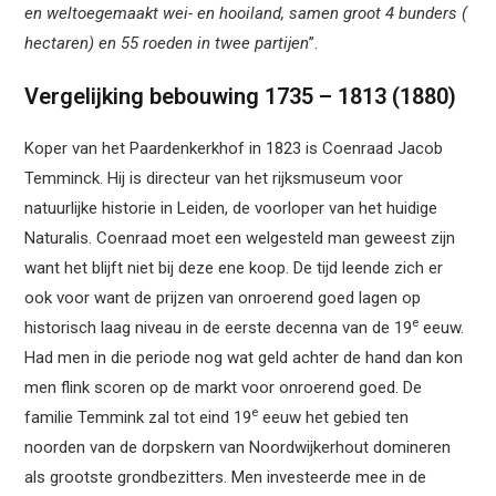
en weltoegemaakt wei- en hooiland, samen groot 4 bunders (
hectaren) en 55 roeden in twee partijen
”.
Vergelijking bebouwing 1735 – 1813 (1880)
Koper van het Paardenkerkhof in 1823 is Coenraad Jacob
Temminck. Hij is directeur van het rijksmuseum voor
natuurlijke historie in Leiden, de voorloper van het huidige
Naturalis. Coenraad moet een welgesteld man geweest zijn
want het blijft niet bij deze ene koop. De tijd leende zich er
ook voor want de prijzen van onroerend goed lagen op
e
historisch laag niveau in de eerste decenna van de 19
eeuw.
Had men in die periode nog wat geld achter de hand dan kon
men flink scoren op de markt voor onroerend goed. De
e
familie Temmink zal tot eind 19
eeuw het gebied ten
noorden van de dorpskern van Noordwijkerhout domineren
als grootste grondbezitters. Men investeerde mee in de