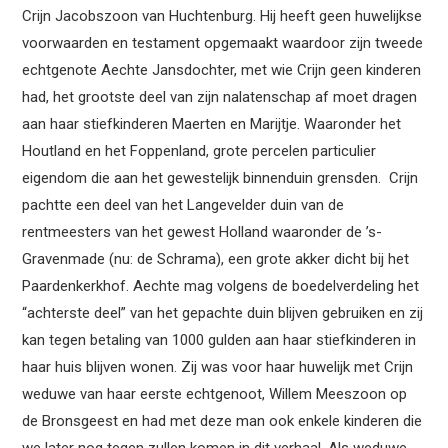
Crijn Jacobszoon van Huchtenburg. Hij heeft geen huwelijkse
voorwaarden en testament opgemaakt waardoor zijn tweede
echtgenote Aechte Jansdochter, met wie Crijn geen kinderen
had, het grootste deel van zijn nalatenschap af moet dragen
aan haar stiefkinderen Maerten en Marijtje. Waaronder het
Houtland en het Foppenland, grote percelen particulier
eigendom die aan het gewestelijk binnenduin grensden. Crijn
pachtte een deel van het Langevelder duin van de
rentmeesters van het gewest Holland waaronder de ’s-
Gravenmade (nu: de Schrama), een grote akker dicht bij het
Paardenkerkhof. Aechte mag volgens de boedelverdeling het
“achterste deel” van het gepachte duin blijven gebruiken en zij
kan tegen betaling van 1000 gulden aan haar stiefkinderen in
haar huis blijven wonen. Zij was voor haar huwelijk met Crijn
weduwe van haar eerste echtgenoot, Willem Meeszoon op
de Bronsgeest en had met deze man ook enkele kinderen die
we later nog tegen zullen komen in dit verhaal. Als weduwe