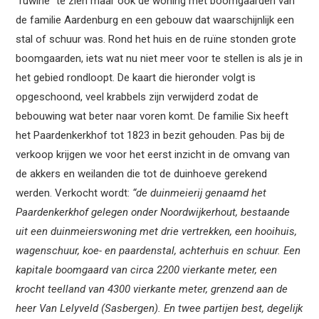
“ruwine” te zien maar ook de woning met boomgaarden van
de familie Aardenburg en een gebouw dat waarschijnlijk een
stal of schuur was. Rond het huis en de ruïne stonden grote
boomgaarden, iets wat nu niet meer voor te stellen is als je in
het gebied rondloopt. De kaart die hieronder volgt is
opgeschoond, veel krabbels zijn verwijderd zodat de
bebouwing wat beter naar voren komt. De familie Six heeft
het Paardenkerkhof tot 1823 in bezit gehouden. Pas bij de
verkoop krijgen we voor het eerst inzicht in de omvang van
de akkers en weilanden die tot de duinhoeve gerekend
werden. Verkocht wordt:
“de duinmeierij genaamd het
Paardenkerkhof gelegen onder Noordwijkerhout, bestaande
uit een duinmeierswoning met drie vertrekken, een hooihuis,
wagenschuur, koe- en paardenstal, achterhuis en schuur. Een
kapitale boomgaard van circa 2200 vierkante meter, een
krocht teelland van 4300 vierkante meter, grenzend aan de
heer Van Lelyveld (Sasbergen). En twee partijen best, degelijk