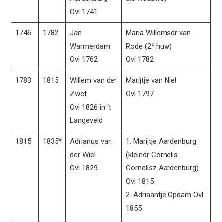
Ovl 1741
1746
1782
Jan
Maria Willemsdr van
e
Warmerdam
Rode (2
huw)
Ovl 1762
Ovl 1782
1783
1815
Willem van der
Marijtje van Niel
Zwet
Ovl 1797
Ovl 1826 in ‘t
Langeveld
1815
1835*
Adrianus van
1. Marijtje Aardenburg
der Wiel
(kleindr Cornelis
Ovl 1829
Cornelisz Aardenburg)
Ovl 1815
2. Adriaantje Opdam Ovl
1855