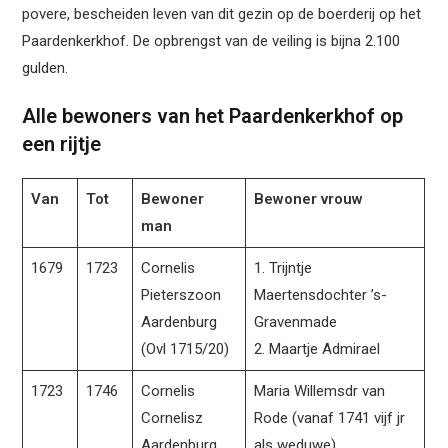
povere, bescheiden leven van dit gezin op de boerderij op het
Paardenkerkhof. De opbrengst van de veiling is bijna 2.100
gulden.
Alle bewoners van het Paardenkerkhof op
een rijtje
Van
Tot
Bewoner
Bewoner vrouw
man
1679
1723
Cornelis
1. Trijntje
Pieterszoon
Maertensdochter ’s-
Aardenburg
Gravenmade
(Ovl 1715/20)
2. Maartje Admirael
1723
1746
Cornelis
Maria Willemsdr van
Cornelisz
Rode (vanaf 1741 vijf jr
Aardenburg
als weduwe)