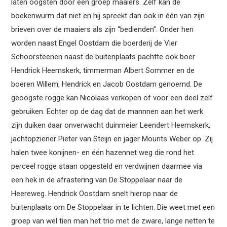
laten oogsten door een groep maaiers. Zelf kan de
boekenwurm dat niet en hij spreekt dan ook in één van zijn
brieven over de maaiers als zijn “bedienden”. Onder hen
worden naast Engel Oostdam die boerderij de Vier
Schoorsteenen naast de buitenplaats pachtte ook boer
Hendrick Heemskerk, timmerman Albert Sommer en de
boeren Willem, Hendrick en Jacob Oostdam genoemd. De
geoogste rogge kan Nicolaas verkopen of voor een deel zelf
gebruiken. Echter op de dag dat de mannnen aan het werk
zijn duiken daar onverwacht duinmeier Leendert Heemskerk,
jachtopziener Pieter van Steijn en jager Mourits Weber op. Zij
halen twee konijnen- en één hazennet weg die rond het
perceel rogge staan opgesteld en verdwijnen daarmee via
een hek in de afrastering van De Stoppelaar naar de
Heereweg. Hendrick Oostdam snelt hierop naar de
buitenplaats om De Stoppelaar in te lichten. Die weet met een
groep van wel tien man het trio met de zware, lange netten te