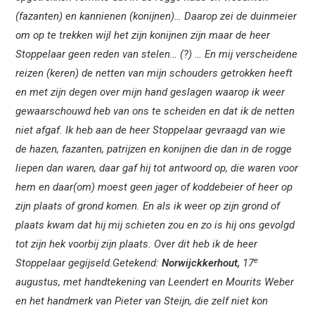
(fazanten) en kannienen (konijnen)… Daarop zei de duinmeier
om op te trekken wijl het zijn konijnen zijn maar de heer
Stoppelaar geen reden van stelen… (?) … En mij verscheidene
reizen (keren) de netten van mijn schouders getrokken heeft
en met zijn degen over mijn hand geslagen waarop ik weer
gewaarschouwd heb van ons te scheiden en dat ik de netten
niet afgaf. Ik heb aan de heer Stoppelaar gevraagd van wie
de hazen, fazanten, patrijzen en konijnen die dan in de rogge
liepen dan waren, daar gaf hij tot antwoord op, die waren voor
hem en daar(om) moest geen jager of koddebeier of heer op
zijn plaats of grond komen. En als ik weer op zijn grond of
plaats kwam dat hij mij schieten zou en zo is hij ons gevolgd
tot zijn hek voorbij zijn plaats. Over dit heb ik de heer
e
Stoppelaar gegijseld.Getekend:
Norwijckkerhout,
17
augustus, met handtekening van Leendert en Mourits Weber
en het handmerk van Pieter van Steijn, die zelf niet kon