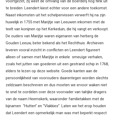
voortgezet, zij weet de omvang van de boerderij nog flink uit
te breiden. Leendert kiest echter voor een andere toekomst.
Naast inkomsten uit het schelpenvissen verwerft hij na zijn
huwelijk in 1755 met Marijtje van Leeuwen inkomen met de
teelt van konijnen op het Kerkeduin, die hij vangt en verkoopt.
De ouders van Marijtje waren eigenaren van herberg de
Gouden Leeuw, beter bekend als het Rechthuis. Archieven
leveren vooral inzicht in conflicten en Leendert figureert
alleen of samen met Marijtje in enkele smeuïge verhalen,
zoals het jutten van goederen uit een gestrand schip in 1768,
elders te lezen op deze website. Goede kanten aan de
persoonlijkheid van voorouders daarentegen worden slechts
zeldzaam beschreven en dus moeten we ervoor waken niet
te snel te oordelen over deze voorvader van talrijke dragers
van de naam Heemskerk, waaronder familietakken met de
bijnamen “Hutten” en “Vlakkies”. Laten we het erop houden
dat Leendert een opmerkelijk man was met beperkt respect