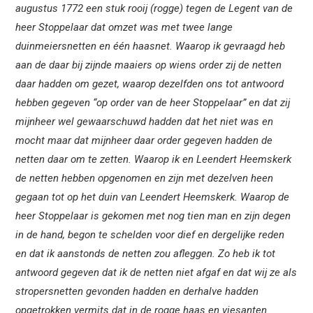
augustus 1772 een stuk rooij (rogge) tegen de Legent van de
heer Stoppelaar dat omzet was met twee lange
duinmeiersnetten en één haasnet. Waarop ik gevraagd heb
aan de daar bij zijnde maaiers op wiens order zij de netten
daar hadden om gezet, waarop dezelfden ons tot antwoord
hebben gegeven “op order van de heer Stoppelaar” en dat zij
mijnheer wel gewaarschuwd hadden dat het niet was en
mocht maar dat mijnheer daar order gegeven hadden de
netten daar om te zetten. Waarop ik en Leendert Heemskerk
de netten hebben opgenomen en zijn met dezelven heen
gegaan tot op het duin van Leendert Heemskerk. Waarop de
heer Stoppelaar is gekomen met nog tien man en zijn degen
in de hand, begon te schelden voor dief en dergelijke reden
en dat ik aanstonds de netten zou afleggen. Zo heb ik tot
antwoord gegeven dat ik de netten niet afgaf en dat wij ze als
stropersnetten gevonden hadden en derhalve hadden
opgetrokken vermits dat in de rogge haas en viesanten