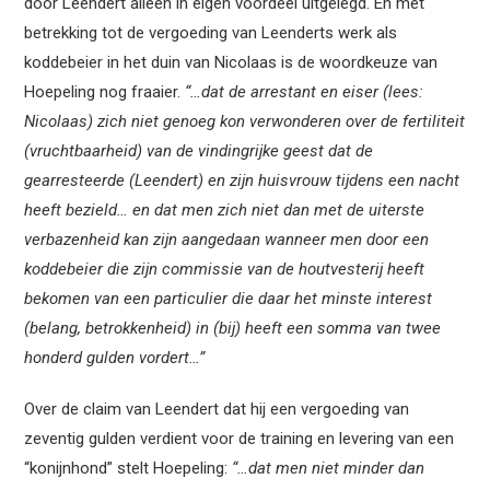
door Leendert alleen in eigen voordeel uitgelegd. En met
betrekking tot de vergoeding van Leenderts werk als
koddebeier in het duin van Nicolaas is de woordkeuze van
Hoepeling nog fraaier.
“…dat de arrestant en eiser (lees:
Nicolaas) zich niet genoeg kon verwonderen over de fertiliteit
(vruchtbaarheid) van de vindingrijke geest dat de
gearresteerde (Leendert) en zijn huisvrouw tijdens een nacht
heeft bezield… en dat men zich niet dan met de uiterste
verbazenheid kan zijn aangedaan wanneer men door een
koddebeier die zijn commissie van de houtvesterij heeft
bekomen van een particulier die daar het minste interest
(belang, betrokkenheid) in (bij) heeft een somma van twee
honderd gulden vordert…”
Over de claim van Leendert dat hij een vergoeding van
zeventig gulden verdient voor de training en levering van een
“konijnhond” stelt Hoepeling:
“…dat men niet minder dan