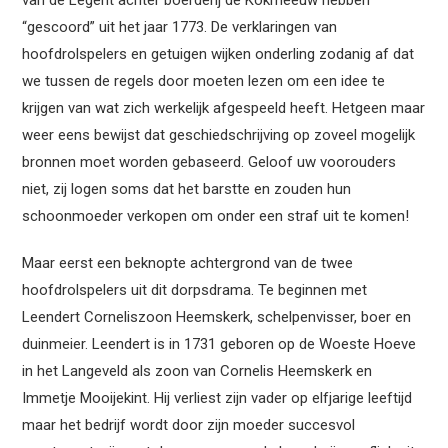
van de Legent achter boerderij de Kokmeeuw hebben
“gescoord” uit het jaar 1773. De verklaringen van
hoofdrolspelers en getuigen wijken onderling zodanig af dat
we tussen de regels door moeten lezen om een idee te
krijgen van wat zich werkelijk afgespeeld heeft. Hetgeen maar
weer eens bewijst dat geschiedschrijving op zoveel mogelijk
bronnen moet worden gebaseerd. Geloof uw voorouders
niet, zij logen soms dat het barstte en zouden hun
schoonmoeder verkopen om onder een straf uit te komen!
Maar eerst een beknopte achtergrond van de twee
hoofdrolspelers uit dit dorpsdrama. Te beginnen met
Leendert Corneliszoon Heemskerk, schelpenvisser, boer en
duinmeier. Leendert is in 1731 geboren op de Woeste Hoeve
in het Langeveld als zoon van Cornelis Heemskerk en
Immetje Mooijekint. Hij verliest zijn vader op elfjarige leeftijd
maar het bedrijf wordt door zijn moeder succesvol