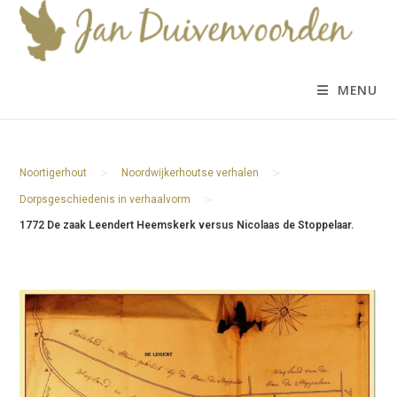
Ga
naar
inhoud
MENU
>
>
Noortigerhout
Noordwijkerhoutse verhalen
>
Dorpsgeschiedenis in verhaalvorm
1772 De zaak Leendert Heemskerk versus Nicolaas de Stoppelaar.