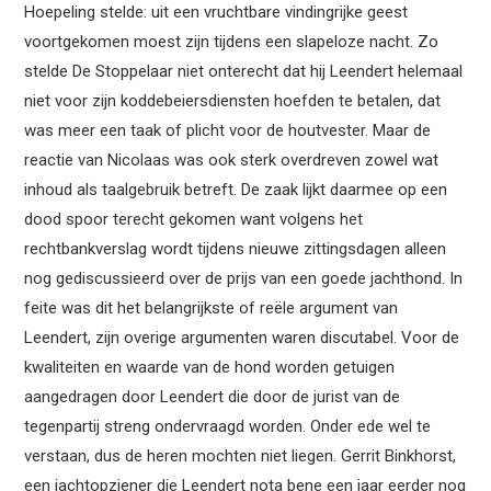
Hoepeling stelde: uit een vruchtbare vindingrijke geest
voortgekomen moest zijn tijdens een slapeloze nacht. Zo
stelde De Stoppelaar niet onterecht dat hij Leendert helemaal
niet voor zijn koddebeiersdiensten hoefden te betalen, dat
was meer een taak of plicht voor de houtvester. Maar de
reactie van Nicolaas was ook sterk overdreven zowel wat
inhoud als taalgebruik betreft. De zaak lijkt daarmee op een
dood spoor terecht gekomen want volgens het
rechtbankverslag wordt tijdens nieuwe zittingsdagen alleen
nog gediscussieerd over de prijs van een goede jachthond. In
feite was dit het belangrijkste of reële argument van
Leendert, zijn overige argumenten waren discutabel. Voor de
kwaliteiten en waarde van de hond worden getuigen
aangedragen door Leendert die door de jurist van de
tegenpartij streng ondervraagd worden. Onder ede wel te
verstaan, dus de heren mochten niet liegen. Gerrit Binkhorst,
een jachtopziener die Leendert nota bene een jaar eerder nog