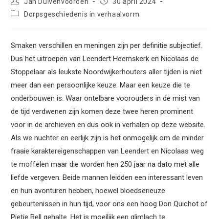
Bericht
Bericht
Jan Duivenvoorden
30 april 2024
auteur:
gepubliceerd
Berichtcategorie:
Dorpsgeschiedenis in verhaalvorm
op:
Smaken verschillen en meningen zijn per definitie subjectief.
Dus het uitroepen van Leendert Heemskerk en Nicolaas de
Stoppelaar als leukste Noordwijkerhouters aller tijden is niet
meer dan een persoonlijke keuze. Maar een keuze die te
onderbouwen is. Waar ontelbare voorouders in de mist van
de tijd verdwenen zijn komen deze twee heren prominent
voor in de archieven en dus ook in verhalen op deze website.
Als we nuchter en eerlijk zijn is het onmogelijk om de minder
fraaie karaktereigenschappen van Leendert en Nicolaas weg
te moffelen maar die worden hen 250 jaar na dato met alle
liefde vergeven. Beide mannen leidden een interessant leven
en hun avonturen hebben, hoewel bloedserieuze
gebeurtenissen in hun tijd, voor ons een hoog Don Quichot of
Pietje Bell gehalte. Het is moeilijk een glimlach te