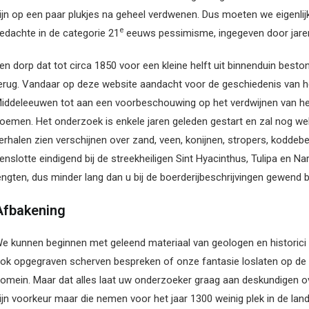
ijn op een paar plukjes na geheel verdwenen. Dus moeten we eigenlijk
e
edachte in de categorie 21
eeuws pessimisme, ingegeven door jaren va
en dorp dat tot circa 1850 voor een kleine helft uit binnenduin besto
erug. Vandaar op deze website aandacht voor de geschiedenis van he
iddeleeuwen tot aan een voorbeschouwing op het verdwijnen van het
oemen. Het onderzoek is enkele jaren geleden gestart en zal nog wel 
erhalen zien verschijnen over zand, veen, konijnen, stropers, kodde
enslotte eindigend bij de streekheiligen Sint Hyacinthus, Tulipa en N
engten, dus minder lang dan u bij de boerderijbeschrijvingen gewend b
Afbakening
e kunnen beginnen met geleend materiaal van geologen en historici
ok opgegraven scherven bespreken of onze fantasie loslaten op de 
omein. Maar dat alles laat uw onderzoeker graag aan deskundigen o
ijn voorkeur maar die nemen voor het jaar 1300 weinig plek in de land