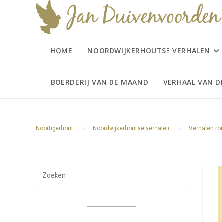
Ga
naar
inhoud
HOME
NOORDWIJKERHOUTSE VERHALEN
BOERDERIJ VAN DE MAAND
VERHAAL VAN 
>
>
Noortigerhout
Noordwijkerhoutse verhalen
Verhalen r
Druk
op
Escape
om
het