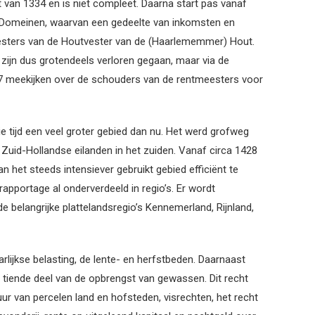
t van 1334 en is niet compleet. Daarna start pas vanaf
 Domeinen, waarvan een gedeelte van inkomsten en
esters van de Houtvester van de (Haarlememmer) Hout.
 zijn dus grotendeels verloren gegaan, maar via de
7 meekijken over de schouders van de rentmeesters voor
ie tijd een veel groter gebied dan nu. Het werd grofweg
Zuid-Hollandse eilanden in het zuiden. Vanaf circa 1428
n het steeds intensiever gebruikt gebied efficiënt te
rapportage al onderverdeeld in regio’s. Er wordt
belangrijke plattelandsregio’s Kennemerland, Rijnland,
lijkse belasting, de lente- en herfstbeden. Daarnaast
tiende deel van de opbrengst van gewassen. Dit recht
uur van percelen land en hofsteden, visrechten, het recht