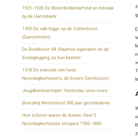
z
1921-1926 De Bloembollendiefstal en Inbraak
g
bij de Hanzebank
1430 De valk legge op de Cattenhorst
E
(Duinschoten)
t
M
De Boekhorst 4A Vlaamse eigenaren en de
n
beslaglegging op hun kasteel
v
1518 De executie van twee
T
Noordwijkerhouters, de broers Gerritszoon
l
Jeugdherinneringen: Yesterday once more
Boerderij Westerhout 500 jaar geschiedenis
W
Hoe schoon waren de duinen. Deel 5.
o
Noordwijkerhoutse stropers 1500-1800
R
z