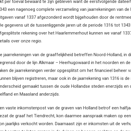
ijkt per toeval bewaard te zijn gebleven want de eerstvolgende dateer
343 een nagenoeg complete verzameling van jaarrekeningen van de
itgaven vanaf 1337 afgezonderd wordt bijgehouden door de rentme
e gegevens uit de tussenliggende jaren uit de periode 1316 tot 1343
fgesplitste rekening over het Haarlemmerhout kunnen we vanaf 133
etails over onze regio.
e jaarrekeningen van de graaffelijkheid betreffen Noord-Holland, in d
egrensd door de lijn Alkmaar – Heerhugowaard in het noorden en de 
aken de jaarrekeningen verder opgesplitst om het financieel beheer va
unnen blijven registreren, maar ook in de jaarrekening van 1316 is de 
nderscheid gemaakt tussen de oude Hollandse steden enerzijds en de 
elfland en Maasland anderzijds.
en vaste inkomstenpost van de graven van Holland betrof een halfjaar
ezat de graaf het Tiendrecht, kon daarmee aanspraak maken op een 
on jaarlijks verkocht worden. Daarnaast zijn er inkomsten uit de verh