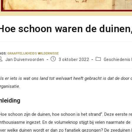
Hoe schoon waren de duinen,
AGS
:
GRAAFFELIJKHEIDS WILDERNISSE
ericht
Bericht
Berichtcategorie:
Jan Duivenvoorden
3 oktober 2022
Geschiedenis
uteur:
gepubliceerd
op:
ls er iets is wat ons land tot welvaart heeft gebracht is dat de doo
rganisatie.
nleiding
Hoe schoon zijn de duinen, hoe schoon is het strand”. Deze eerste reg
nthousiasme ingezet. En de volumeknop stijgt bij velen naarmate de 
ver welke duinen wordt er dan zo fanatiek gezongen? De zeeduinen 