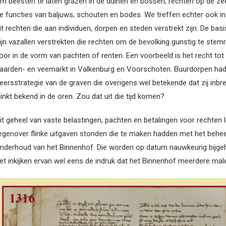
m beesten te laten grazen in de duinen en bossen, rechten op de zeev
e functies van baljuws, schouten en bodes. We treffen echter ook in
it rechten die aan individuen, dorpen en steden verstrekt zijn. De bas
ijn vazallen verstrekten die rechten om de bevolking gunstig te ste
oor in de vorm van pachten of renten. Een voorbeeld is het recht tot 
aarden- en veemarkt in Valkenburg en Voorschoten. Buurdorpen hadde
eersstrategie van de graven die overigens wel betekende dat zij inb
linkt bekend in de oren. Zou dat uit die tijd komen?
it geheel van vaste belastingen, pachten en betalingen voor rechte
egenover flinke uitgaven stonden die te maken hadden met het beheer
nderhoud van het Binnenhof. Die worden op datum nauwkeurig bijge
et inkijken ervan wel eens de indruk dat het Binnenhof meerdere male