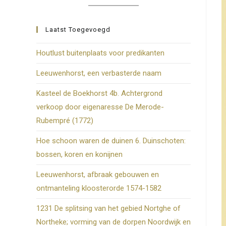
zoekpanee
te
Laatst Toegevoegd
sluiten.
Houtlust buitenplaats voor predikanten
Leeuwenhorst, een verbasterde naam
Kasteel de Boekhorst 4b. Achtergrond
verkoop door eigenaresse De Merode-
Rubempré (1772)
Hoe schoon waren de duinen 6. Duinschoten:
bossen, koren en konijnen
Leeuwenhorst, afbraak gebouwen en
ontmanteling kloosterorde 1574-1582
1231 De splitsing van het gebied Nortghe of
Northeke; vorming van de dorpen Noordwijk en