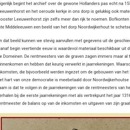
igenlijk begint het archief over de gewone Hollanders pas echt na 15
eeuwenhorst en het oeroude kerkje in ons dorp is gelukkig ook mater
looster Leeuwenhorst zijn zelfs meer dan rijk te noemen. Bofkonten z
ate Middeleeuwen een beeld van het dorp Noordwijkerhout te schets
n dat beeld kunnen we stevig aanvullen met gegevens uit de geschie
anaf begin veertiende eeuw is waardevol materiaal beschikbaar uit 
e Domeinen. De rentmeesters van de graven zagen immers maar al te
innenkomen en hebben dat keurig verwerkt in jaarrekeningen. Waarschijnl
nkomsten, die bijvoorbeeld werden ingezet om de gebouwen van het
et hart van onze democratie is meebetaald door Noordwijkerhoutse 
aam is dat te volgen in de jaarrekeningen van de rentmeesters van 
erhalen bij die eerste jaarrekeningen met als vertrekpunt het jaar 131
entmeester de balans op van de inkomsten en uitgaven van zijn graaf e