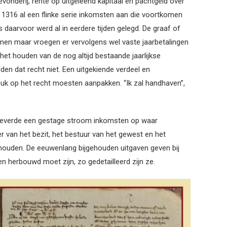
onderij, rente op uitgeleend kapitaal en pachtgeld over
 1316 al een flinke serie inkomsten aan die voortkomen
is daarvoor werd al in eerdere tijden gelegd. De graaf of
mmen maar vroegen er vervolgens wel vaste jaarbetalingen
het houden van de nog altijd bestaande jaarlijkse
n dat recht niet. Een uitgekiende verdeel en
reuk op het recht moesten aanpakken. “Ik zal handhaven”,
n leverde een gestage stroom inkomsten op waar
 van het bezit, het bestuur van het gewest en het
houden. De eeuwenlang bijgehouden uitgaven geven bij
n herbouwd moet zijn, zo gedetailleerd zijn ze.