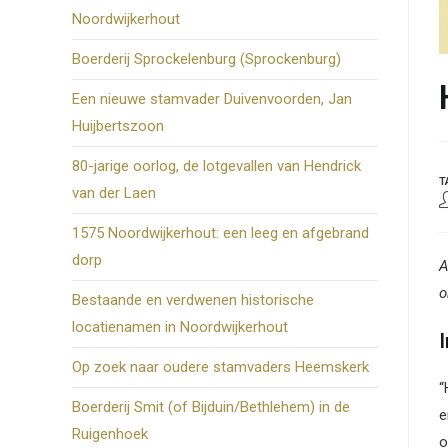
Noordwijkerhout
Boerderij Sprockelenburg (Sprockenburg)
Een nieuwe stamvader Duivenvoorden, Jan
Huijbertszoon
80-jarige oorlog, de lotgevallen van Hendrick
T
van der Laen
B
a
1575 Noordwijkerhout: een leeg en afgebrand
dorp
A
o
Bestaande en verdwenen historische
locatienamen in Noordwijkerhout
I
Op zoek naar oudere stamvaders Heemskerk
“
Boerderij Smit (of Bijduin/Bethlehem) in de
e
Ruigenhoek
o