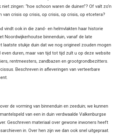
 niet zingen: “hoe schoon waren de duinen”? Of valt zo’n
n crisis op crisis, op crisis, op crisis, op etcetera?
nd vindt ook in die zand- en helmvlakten haar historie
t Noordwijkerhoutse binnenduin, vanaf de late
 laatste stukje duin dat we nog origineel zouden mogen
even duren, maar van tijd tot tijd zult u op deze website
beiers, rentmeesters, zandbazen en grootgrondbezitters.
arcissus. Beschreven in afleveringen van verteerbare
ent.
 over de vorming van binnenduin en zeeduin; we kunnen
mantelspeld van een in duin verdwaalde Valkenburgse
ver. Geschreven materiaal over gewone inwoners heeft
sarchieven in. Over hen zijn we dan ook snel uitgepraat.