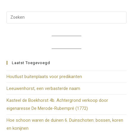
Dru
op
Esc
om
het
zoe
te
Laatst Toegevoegd
slui
Houtlust buitenplaats voor predikanten
Leeuwenhorst, een verbasterde naam
Kasteel de Boekhorst 4b. Achtergrond verkoop door
eigenaresse De Merode-Rubempré (1772)
Hoe schoon waren de duinen 6. Duinschoten: bossen, koren
en konijnen