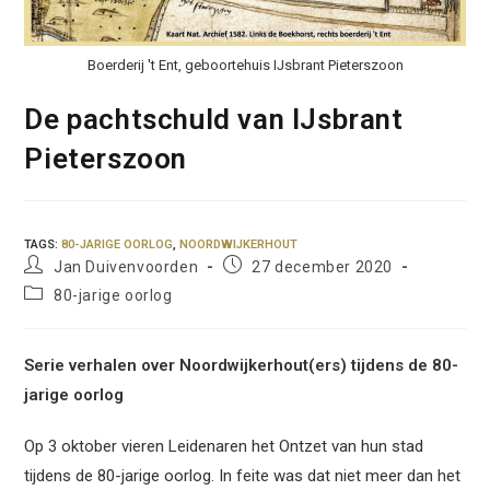
Boerderij 't Ent, geboortehuis IJsbrant Pieterszoon
De pachtschuld van IJsbrant
Pieterszoon
TAGS
:
80-JARIGE OORLOG
,
NOORDWIJKERHOUT
Bericht
Bericht
Jan Duivenvoorden
27 december 2020
auteur:
gepubliceerd
Berichtcategorie:
80-jarige oorlog
op:
Serie verhalen over Noordwijkerhout(ers) tijdens de 80-
jarige oorlog
Op 3 oktober vieren Leidenaren het Ontzet van hun stad
tijdens de 80-jarige oorlog. In feite was dat niet meer dan het