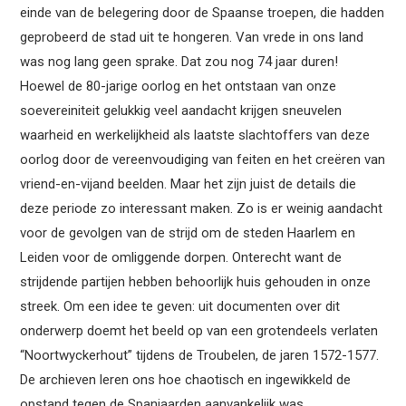
einde van de belegering door de Spaanse troepen, die hadden
geprobeerd de stad uit te hongeren. Van vrede in ons land
was nog lang geen sprake. Dat zou nog 74 jaar duren!
Hoewel de 80-jarige oorlog en het ontstaan van onze
soevereiniteit gelukkig veel aandacht krijgen sneuvelen
waarheid en werkelijkheid als laatste slachtoffers van deze
oorlog door de vereenvoudiging van feiten en het creëren van
vriend-en-vijand beelden. Maar het zijn juist de details die
deze periode zo interessant maken. Zo is er weinig aandacht
voor de gevolgen van de strijd om de steden Haarlem en
Leiden voor de omliggende dorpen. Onterecht want de
strijdende partijen hebben behoorlijk huis gehouden in onze
streek. Om een idee te geven: uit documenten over dit
onderwerp doemt het beeld op van een grotendeels verlaten
“Noortwyckerhout” tijdens de Troubelen, de jaren 1572-1577.
De archieven leren ons hoe chaotisch en ingewikkeld de
opstand tegen de Spanjaarden aanvankelijk was.