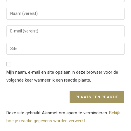
Voer
je
naam
Voer
of
je
gebruikersnaam
e-
Voer
in
mail
je
om
in
site
te
om
URL
reageren
Mijn naam, e-mail en site opslaan in deze browser voor de
te
in
kunnen
volgende keer wanneer ik een reactie plaats.
(optioneel)
reageren
Deze site gebruikt Akismet om spam te verminderen.
Bekijk
hoe je reactie gegevens worden verwerkt
.