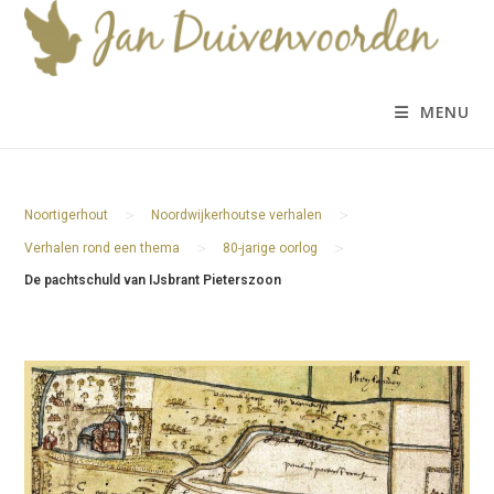
Ga
naar
inhoud
MENU
>
>
Noortigerhout
Noordwijkerhoutse verhalen
>
>
Verhalen rond een thema
80-jarige oorlog
De pachtschuld van IJsbrant Pieterszoon