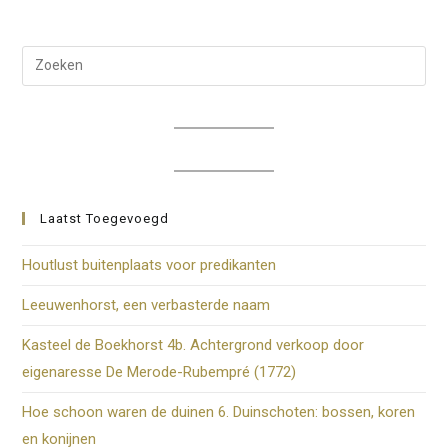
Het
Mallegat
Of
Dru
Schippersvaart
Met
op
De
Esc
Haven
om
het
zoe
te
Laatst Toegevoegd
slui
Houtlust buitenplaats voor predikanten
Leeuwenhorst, een verbasterde naam
Kasteel de Boekhorst 4b. Achtergrond verkoop door
eigenaresse De Merode-Rubempré (1772)
Hoe schoon waren de duinen 6. Duinschoten: bossen, koren
en konijnen