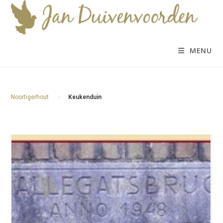
Ga
naar
inhoud
MENU
>
Noortigerhout
Keukenduin