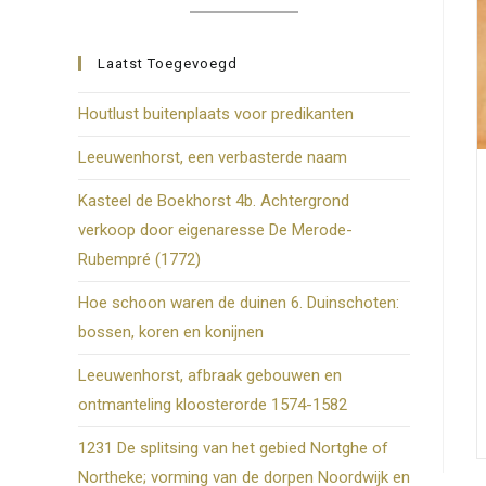
zoekpanee
te
Laatst Toegevoegd
sluiten.
Houtlust buitenplaats voor predikanten
Leeuwenhorst, een verbasterde naam
Kasteel de Boekhorst 4b. Achtergrond
verkoop door eigenaresse De Merode-
Rubempré (1772)
Hoe schoon waren de duinen 6. Duinschoten:
bossen, koren en konijnen
Leeuwenhorst, afbraak gebouwen en
ontmanteling kloosterorde 1574-1582
1231 De splitsing van het gebied Nortghe of
Northeke; vorming van de dorpen Noordwijk en