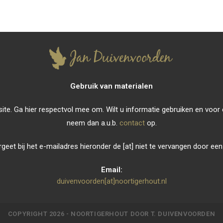
Gebruik van materialen
ebsite. Ga hier respectvol mee om. Wilt u informatie gebruiken en voor
neem dan a.u.b.
contact
op.
geet bij het e-mailadres hieronder de [at] niet te vervangen door ee
Email:
duivenvoorden[at]noortigerhout.nl
Opent
in
je
toepassing
COPYRIGHT 2026 -
NOORTIGERHOUT
DOOR T. DUIVENVOORDEN