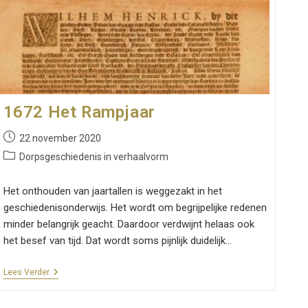
l
1672 Het Rampjaar
Bericht
22 november 2020
gepubliceerd
Berichtcategorie:
Dorpsgeschiedenis in verhaalvorm
op:
Het onthouden van jaartallen is weggezakt in het
geschiedenisonderwijs. Het wordt om begrijpelijke redenen
minder belangrijk geacht. Daardoor verdwijnt helaas ook
het besef van tijd. Dat wordt soms pijnlijk duidelijk…
1672
Lees Verder
Het
Rampjaar