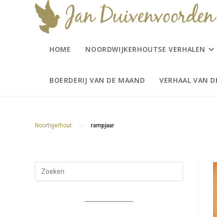
Ga
naar
inhoud
HOME
NOORDWIJKERHOUTSE VERHALEN
BOERDERIJ VAN DE MAAND
VERHAAL VAN 
>
Noortigerhout
rampjaar
Druk
op
Escape
om
het